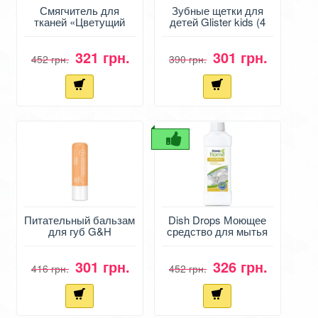
Смягчитель для
Зубные щетки для
тканей «Цветущий
детей Glister kids (4
сад»
шт)
321 грн.
301 грн.
452 грн.
390 грн.
Питательный бальзам
Dish Drops Моющее
для губ G&H
средство для мытья
Goodness & Health
посуды
301 грн.
326 грн.
416 грн.
452 грн.