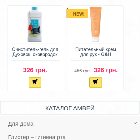
NEW!
Очиститель-гель для
Питательный крем
Духовок, сковородок
для рук - G&H
от Амвей - Oven
Goodness & Health
Cleaner
326 грн.
326 грн.
456 грн.
КАТАЛОГ АМВЕЙ
Для дома
Глистер – гигиена рта