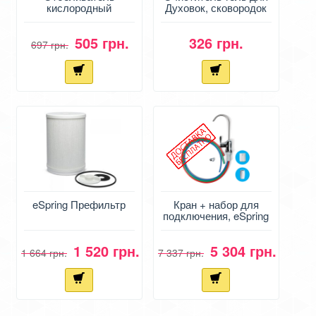
кислородный
Духовок, сковородок
универсальный от
от Амвей - Oven
Амвей
Cleaner
505 грн.
326 грн.
697 грн.
eSpring Префильтр
Кран + набор для
подключения, eSpring
Авмей
1 520 грн.
5 304 грн.
1 664 грн.
7 337 грн.